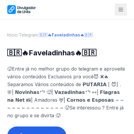
Início
/
Telegram
/
🇧🇷🔥Faveladinhas🔥🇧🇷
🇧🇷🔥Faveladinhas🔥🇧🇷
🥵Entre já no melhor grupo do telegram e aproveite
vários conteúdos Exclusivos pra você😈 ❌🔥
Separamos Vários conteúdos de 𝗣𝗨𝗧𝗔𝗥𝗜𝗔 [ 😈] .
🌸| 𝗡𝗼𝘃𝗶𝗻𝗵𝗮𝘀⁺¹⁸ 🥵| 𝗩𝗮𝘇𝗮𝗱𝗶𝗻𝗵𝗮𝘀⁺¹⁸ 👀| 𝗙𝗹𝗮𝗴𝗿𝗮𝘀
𝗻𝗮 𝗡𝗲𝘁 📸| Amadores 🦌| 𝗖𝗼𝗿𝗻𝗼𝘀 𝗲 𝗘𝘀𝗽𝗼𝘀𝗮𝘀 ~ ~
~ ~ ~ ~ ~ ~ ~ ~ ~ ~ ~ ~ 🥵Se interessou ? Entre já
no grupo e se divirta 🥵