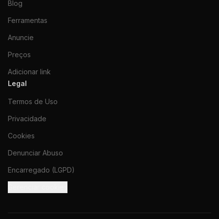
Blog
Ferramentas
Anuncie
Preços
Adicionar link
Legal
Termos de Uso
Privacidade
Cookies
Denunciar Abuso
Encarregado (LGPD)
Gerenciar cookies