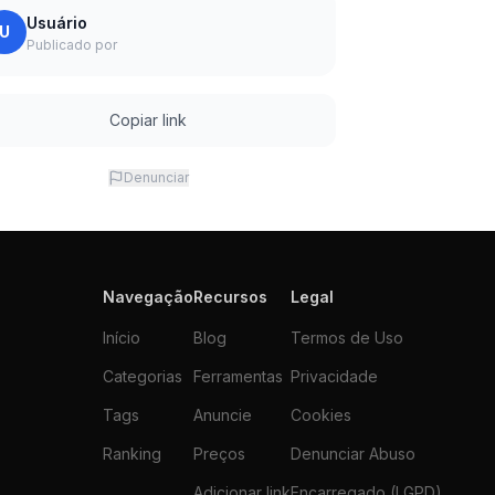
Usuário
U
Publicado por
Copiar link
Denunciar
Navegação
Recursos
Legal
Início
Blog
Termos de Uso
Categorias
Ferramentas
Privacidade
Tags
Anuncie
Cookies
Ranking
Preços
Denunciar Abuso
Adicionar link
Encarregado (LGPD)