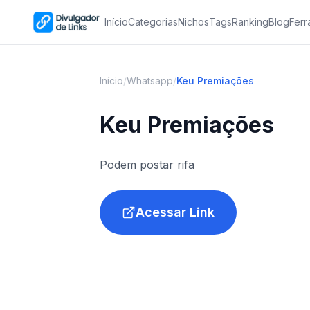
Início
Categorias
Nichos
Tags
Ranking
Blog
Ferr
Início
/
Whatsapp
/
Keu Premiações
Keu Premiações
Podem postar rifa
Acessar Link