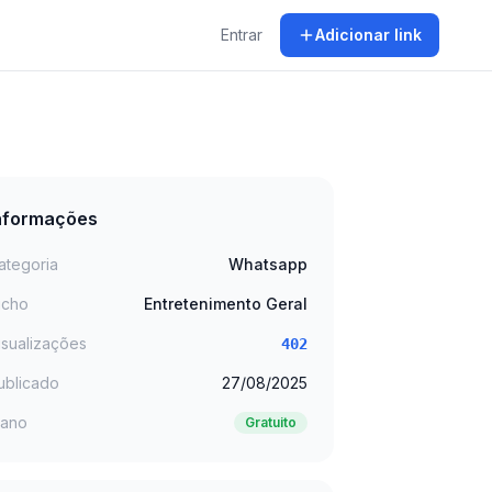
Entrar
Adicionar link
nformações
ategoria
Whatsapp
icho
Entretenimento Geral
isualizações
402
ublicado
27/08/2025
lano
Gratuito