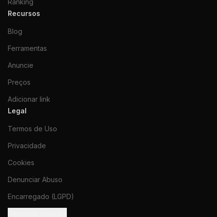
Ranking
Recursos
Blog
Ferramentas
Anuncie
Preços
Adicionar link
Legal
Termos de Uso
Privacidade
Cookies
Denunciar Abuso
Encarregado (LGPD)
Gerenciar cookies