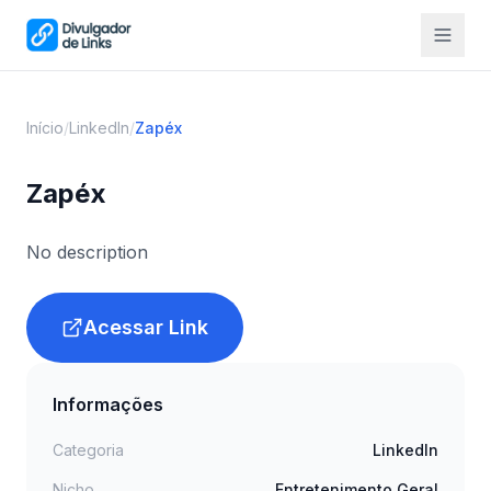
Início
/
LinkedIn
/
Zapéx
Zapéx
No description
Acessar Link
Informações
Categoria
LinkedIn
Nicho
Entretenimento Geral