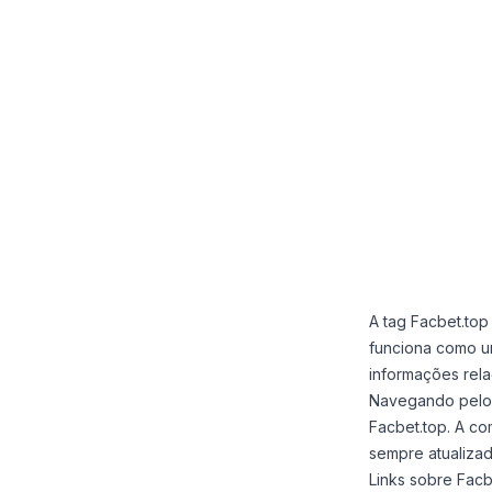
A tag Facbet.top
funciona como u
informações rela
Navegando pelos 
Facbet.top. A c
sempre atualizad
Links sobre Facb