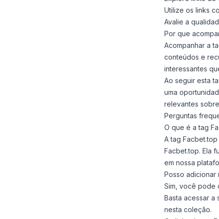
Utilize os links
Avalie a qualida
Por que acompan
Acompanhar a ta
conteúdos e rec
interessantes qu
Ao seguir esta t
uma oportunidade
relevantes sobre
Perguntas frequ
O que é a tag Fa
A tag Facbet.top
Facbet.top. Ela 
em nossa platafo
Posso adicionar 
Sim, você pode c
Basta acessar a 
nesta coleção.