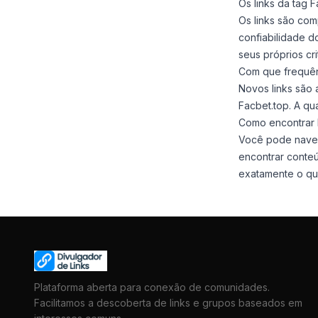
Os links da tag 
Os links são co
confiabilidade 
seus próprios crit
Com que frequên
Novos links são
Facbet.top. A qu
Como encontrar l
Você pode navega
encontrar conteú
exatamente o qu
Plataforma aberta para conexão de comunidades.
Facilitamos a descoberta de links e grupos baseados em