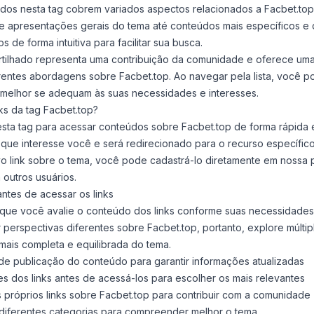
ados nesta tag cobrem variados aspectos relacionados a Facbet.to
e apresentações gerais do tema até conteúdos mais específicos e 
 de forma intuitiva para facilitar sua busca.
rtilhado representa uma contribuição da comunidade e oferece um
rentes abordagens sobre Facbet.top. Ao navegar pela lista, você p
 melhor se adequam às suas necessidades e interesses.
ks da tag Facbet.top?
 desta tag para acessar conteúdos sobre Facbet.top de forma rápida e
 que interesse você e será redirecionado para o recurso específico
o link sobre o tema, você pode cadastrá-lo diretamente em nossa 
 outros usuários.
antes de acessar os links
e você avalie o conteúdo dos links conforme suas necessidades
 perspectivas diferentes sobre Facbet.top, portanto, explore múltip
mais completa e equilibrada do tema.
 de publicação do conteúdo para garantir informações atualizadas
es dos links antes de acessá-los para escolher os mais relevantes
 próprios links sobre Facbet.top para contribuir com a comunidade
 diferentes categorias para compreender melhor o tema