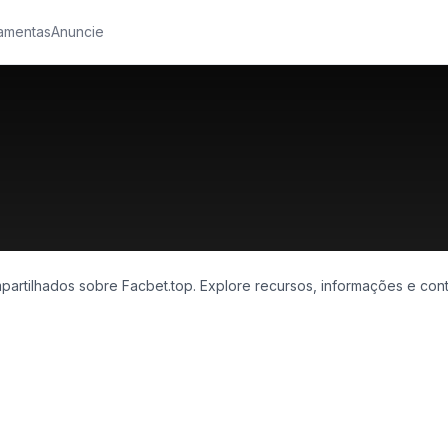
amentas
Anuncie
partilhados sobre Facbet.top. Explore recursos, informações e con