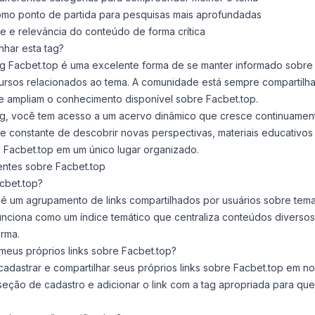
 como ponto de partida para pesquisas mais aprofundadas
de e relevância do conteúdo de forma crítica
har esta tag?
g Facbet.top é uma excelente forma de se manter informado sobre
ursos relacionados ao tema. A comunidade está sempre compartilha
e ampliam o conhecimento disponível sobre Facbet.top.
ag, você tem acesso a um acervo dinâmico que cresce continuament
 constante de descobrir novas perspectivas, materiais educativos
 Facbet.top em um único lugar organizado.
entes sobre Facbet.top
cbet.top?
 é um agrupamento de links compartilhados por usuários sobre tem
funciona como um índice temático que centraliza conteúdos diverso
rma.
meus próprios links sobre Facbet.top?
adastrar e compartilhar seus próprios links sobre Facbet.top em no
seção de cadastro e adicionar o link com a tag apropriada para qu