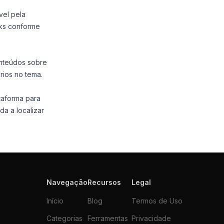
vel pela
nks conforme
onteúdos sobre
rios no tema.
ataforma para
a a localizar
Navegação
Recursos
Legal
Início
Blog
Termos de Uso
Categorias
Ferramentas
Privacidade