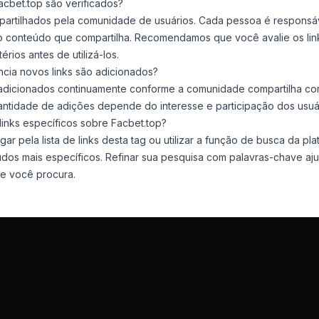
Facbet.top são verificados?
mpartilhados pela comunidade de usuários. Cada pessoa é responsá
do conteúdo que compartilha. Recomendamos que você avalie os li
érios antes de utilizá-los.
cia novos links são adicionados?
 adicionados continuamente conforme a comunidade compartilha c
antidade de adições depende do interesse e participação dos usuá
inks específicos sobre Facbet.top?
r pela lista de links desta tag ou utilizar a função de busca da pl
dos mais específicos. Refinar sua pesquisa com palavras-chave ajud
e você procura.