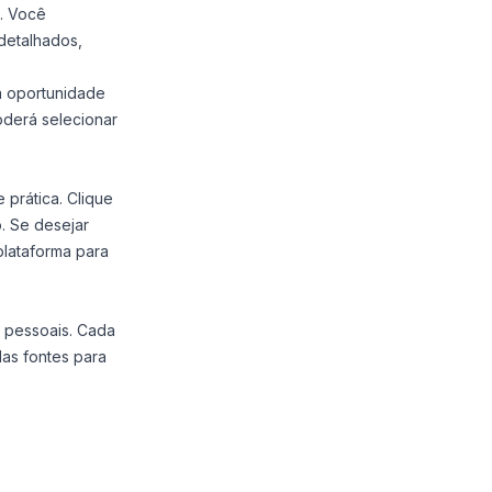
p. Você
detalhados,
a oportunidade
oderá selecionar
 prática. Clique
. Se desejar
plataforma para
 pessoais. Cada
las fontes para