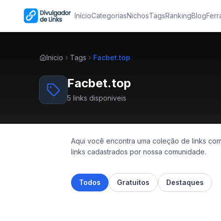
Início
Categorias
Nichos
Tags
Ranking
Blog
Ferr
Inicio
Tags
Facbet.top
Facbet.top
5
links disponiveis
Aqui você encontra uma coleção de links com
links cadastrados por nossa comunidade.
Todos
Gratuitos
Destaques